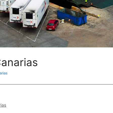
Canarias
arias
ias