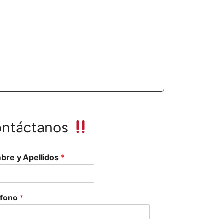
ntáctanos
bre y Apellidos
*
éfono
*