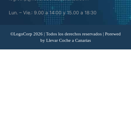
Lun. – Vie.: 9.00 a 14:00 y 15.00 a 18:30
©LogoCorp 2026 | Todos los derechos reservados | Porewed
by
Llevar Coche a Canarias