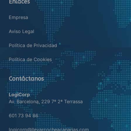
Enlaces
Empresa
Aviso Legal
Política de Privacidad
Política de Cookies
Contáctanos
LogiCorp
Av. Barcelona, 229 7º 2ª Terrassa
601 73 94 86
logicorp@llevarcocheacanarias.com