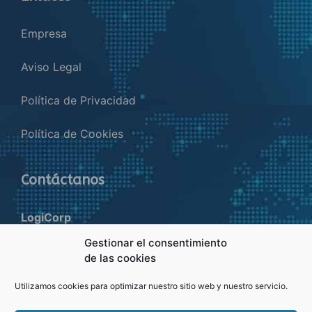
Empresa
Aviso Legal
Política de Privacidad
Política de Cookies
Contáctanos
LogiCorp
Av. Barcelona, 229 7º 2ª Terrassa
Gestionar el consentimiento
de las cookies
601 73 94 86
Utilizamos cookies para optimizar nuestro sitio web y nuestro servicio.
logicorp@llevarcocheacanarias.com