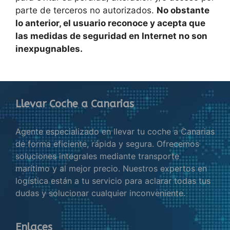
parte de terceros no autorizados.
No obstante
lo anterior, el usuario reconoce y acepta que
las medidas de seguridad en Internet no son
inexpugnables.
Llevar Coche a Canarias
Agente especializado en llevar tu coche a Canarias
de forma eficiente, rápida y segura. Ofrecemos
soluciones integrales mediante transporte
marítimo y al mejor precio. Nuestros expertos en
logística están a tu servicio para aclarar todas tus
dudas y solucionar cualquier inconveniente.
Enlaces